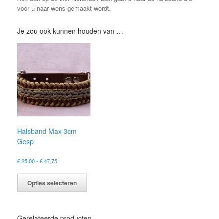
voor u naar wens gemaakt wordt.
Je zou ook kunnen houden van …
Halsband Max 3cm
Gesp
Prijsklasse:
€
25,00
-
€
47,75
€ 25,00
Dit
tot
product
Opties selecteren
€ 47,75
heeft
meerdere
variaties.
Gerelateerde producten
Deze