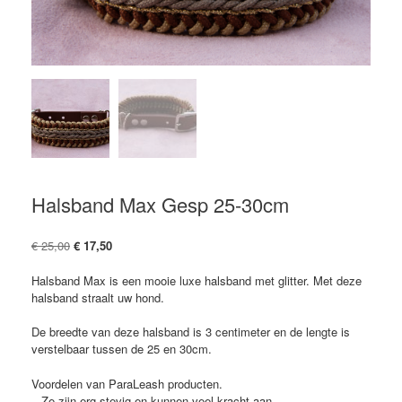
Halsband Max Gesp 25-30cm
Oorspronkelijke
Huidige
€
25,00
€
17,50
prijs
prijs
was:
is:
Halsband Max is een mooie luxe halsband met glitter. Met deze
€ 25,00.
€ 17,50.
halsband straalt uw hond.
De breedte van deze halsband is 3 centimeter en de lengte is
verstelbaar tussen de 25 en 30cm.
Voordelen van ParaLeash producten.
– Ze zijn erg stevig en kunnen veel kracht aan