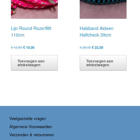
worden
op
de
productp
Lijn Round Roze/Wit
Halsband Aideen
110cm
Halfcheck 39cm
Oorspronkelijke
Huidige
Oorspronkelijke
Huidige
€
12,50
€
10,00
€
28,00
€
22,50
prijs
prijs
prijs
prijs
was:
is:
was:
is:
Toevoegen aan
Toevoegen aan
€ 12,50.
€ 10,00.
€ 28,00.
€ 22,50.
winkelwagen
winkelwagen
Veelgestelde vragen
Algemene Voorwaarden
Verzenden & retourneren