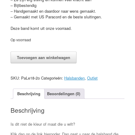
– Bijtbestendig
– Handgemaakt en daardoor naar wens gemaakt.
– Gemaakt met US Paracord en de beste sluitingen.
Deze band komt uit onze voorraad.
Op voorraad
Halsband
Toevoegen aan winkelwagen
Max
Gesp
25-
30cm
SKU:
PaLe18-2o
Categorieën:
Halsbanden
,
Outlet
aantal
Beschrijving
Beoordelingen (0)
Beschrijving
Is dit niet de kleur of maat die u wilt?
Klik dan op de link hieronder. Dan gaat u naar de halsband die