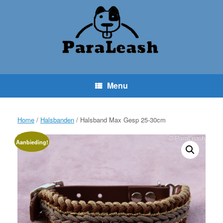
Ga
naar
de
inhoud
Menu
Home
/
Halsbanden
/ Halsband Max Gesp 25-30cm
Aanbieding!