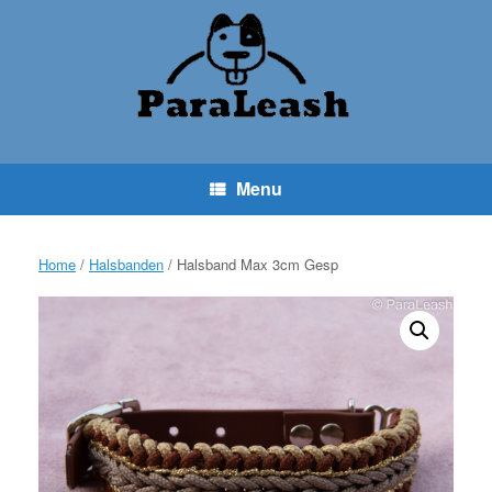
Ga
naar
de
inhoud
Menu
Home
/
Halsbanden
/ Halsband Max 3cm Gesp