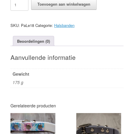
Halsband
Toevoegen aan winkelwagen
Max
3cm
Gesp
aantal
SKU:
PaLe18
Categorie:
Halsbanden
Beoordelingen (0)
Aanvullende informatie
Gewicht
175 g
Gerelateerde producten