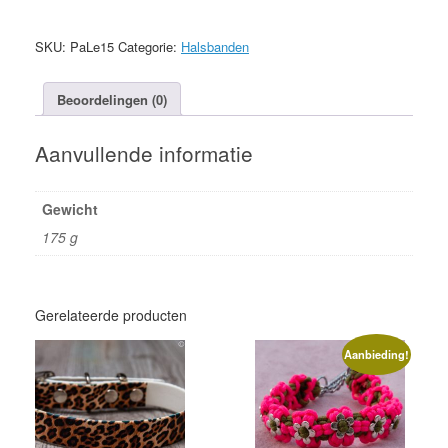
4cm
Halfcheck
aantal
SKU:
PaLe15
Categorie:
Halsbanden
Beoordelingen (0)
Aanvullende informatie
Gewicht
175 g
Gerelateerde producten
Aanbieding!