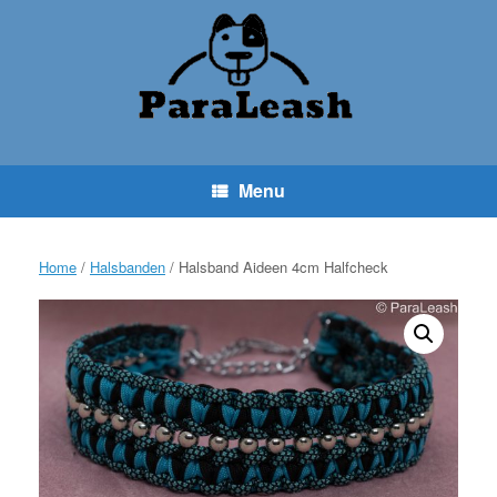
Ga
naar
de
inhoud
Menu
Home
/
Halsbanden
/ Halsband Aideen 4cm Halfcheck