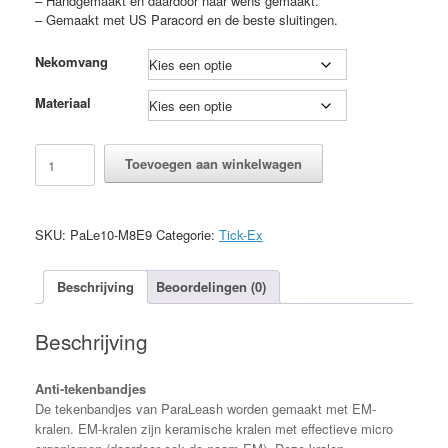
– Handgemaakt en daardoor naar wens gemaakt.
– Gemaakt met US Paracord en de beste sluitingen.
Nekomvang
Materiaal
Tick-
Toevoegen aan winkelwagen
Ex
tekenband
Simply
M8E9
SKU:
PaLe10-M8E9
Categorie:
Tick-Ex
aantal
Beschrijving
Beoordelingen (0)
Beschrijving
Anti-tekenbandjes
De tekenbandjes van ParaLeash worden gemaakt met EM-
kralen. EM-kralen zijn keramische kralen met effectieve micro