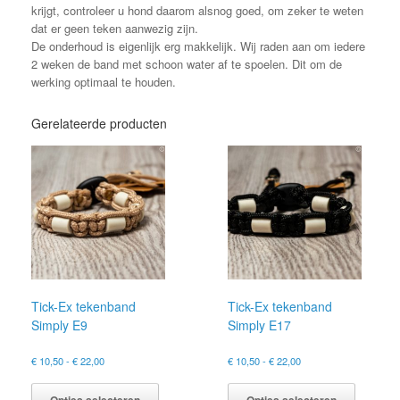
krijgt, controleer u hond daarom alsnog goed, om zeker te weten
dat er geen teken aanwezig zijn.
De onderhoud is eigenlijk erg makkelijk. Wij raden aan om iedere
2 weken de band met schoon water af te spoelen. Dit om de
werking optimaal te houden.
Gerelateerde producten
Tick-Ex tekenband
Tick-Ex tekenband
Simply E9
Simply E17
Prijsklasse:
Prijsklasse:
€
10,50
-
€
22,00
€
10,50
-
€
22,00
€ 10,50
€ 10,50
Dit
Dit
tot
tot
product
product