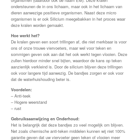
organismen (daardoor ook de naam EM). Deze kralen
ondersteunen de in ons lichaam, maar ook in het lichaam van
dieren aanwezige positieve organismen. Naast deze micro
organismen is er ook Silicium meegebakken in het proces waar
deze kralen worden gemaakt.
Hoe werkt het?
De kralen geven een soort trillingen af, die niet merkbaar is voor
ons of onze trouwe viervoeters, maar wel voor teken en
sommigen geven ook aan dat het ook werkt tegen vlooien. Deze
zullen hierdoor minder snel bijten, waardoor de kans op teken
aanzienlijk verkleind is. Door de silicium blijven deze trillingen
ook voor langere tijd aanwezig. De bandjes zorgen er ook voor
dat de waterhuishouding beter is.
Voordelen:
– Anti-teek
– Hogere weerstand
– rust
Gebruiksaanwijzing en Onderhoud:
Het is belangrijk dat deze bandjes zo veel mogelijk om blijven.
Net zoals chemische anti-teken middelen kunnen wij niet 100%
garantie geven dat uw viervoeter geen teken of vlooien meer