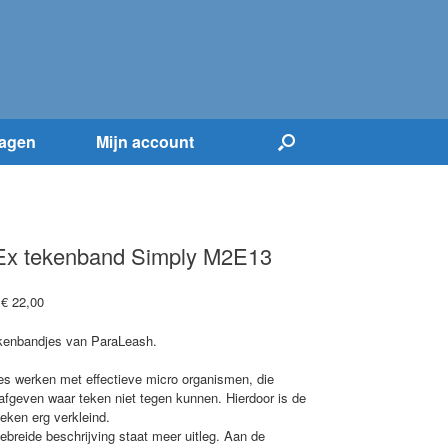
agen
Mijn account
-Ex tekenband Simply M2E13
Prijsklasse:
€
22,00
€ 10,50
tot
kenbandjes van ParaLeash.
€ 22,00
es werken met effectieve micro organismen, die
n afgeven waar teken niet tegen kunnen. Hierdoor is de
eken erg verkleind.
gebreide beschrijving staat meer uitleg. Aan de