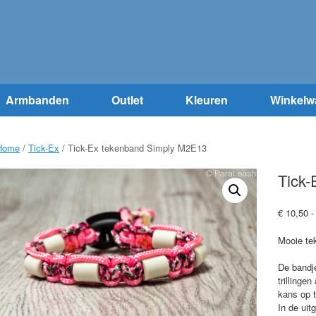
Armbanden
Outlet
Kleuren
Winkelw
Home
/
Tick-Ex
/ Tick-Ex tekenband Simply M2E13
Tick
€
10,50
-
Mooie te
De bandj
trillinge
kans op t
In de uit