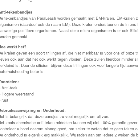
Anti-tekenbandjes
De tekenbandjes van ParaLeash worden gemaakt met EM-kralen. EM-kralen zij
organismen (daardoor ook de naam EM). Deze kralen ondersteunen de in ons l
aanwezige positieve organismen. Naast deze micro organismen is er ook Sili
worden gemaakt.
Hoe werkt het?
e kralen geven een soort trillingen af, die niet merkbaar is voor ons of onz
even ook aan dat het ook werkt tegen vlooien. Deze zullen hierdoor minder sn
erkleind is. Door de silicium blijven deze trillingen ook voor langere tijd aan
aterhuishouding beter is.
Voordelen:
 Anti-teek
– Hogere weerstand
 rust
Gebruiksaanwijzing en Onderhoud:
et is belangrijk dat deze bandjes zo veel mogelijk om blijven.
Net zoals chemische anti-teken middelen kunnen wij niet 100% garantie geven 
controleer u hond daarom alsnog goed, om zeker te weten dat er geen teken a
De onderhoud is eigenlijk erg makkelijk. Wij raden aan om iedere 2 weken de 