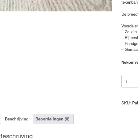
tekenban
De breed
Voordele
– Ze zijn
– Bijtbes
– Handge
– Gemaak
Nekomv
Tick-
Ex
tekenban
Simply
M2E13
SKU:
Pa
aantal
Beschrijving
Beoordelingen (0)
Beschrijving