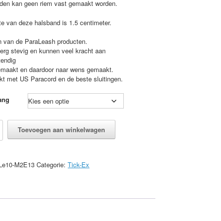
den kan geen riem vast gemaakt worden.
te van deze halsband is 1.5 centimeter.
n van de ParaLeash producten.
 erg stevig en kunnen veel kracht aan
tendig
maakt en daardoor naar wens gemaakt.
t met US Paracord en de beste sluitingen.
ang
Toevoegen aan winkelwagen
d
Le10-M2E13
Categorie:
Tick-Ex