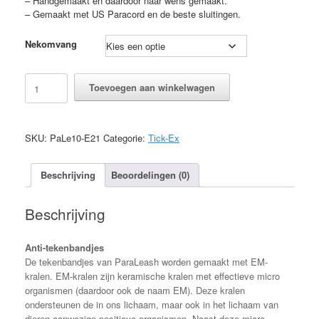
– Handgemaakt en daardoor naar wens gemaakt.
– Gemaakt met US Paracord en de beste sluitingen.
Nekomvang
Tick-
Toevoegen aan winkelwagen
Ex
tekenband
Simply
E21
SKU:
PaLe10-E21
Categorie:
Tick-Ex
aantal
Beschrijving
Beoordelingen (0)
Beschrijving
Anti-tekenbandjes
De tekenbandjes van ParaLeash worden gemaakt met EM-
kralen. EM-kralen zijn keramische kralen met effectieve micro
organismen (daardoor ook de naam EM). Deze kralen
ondersteunen de in ons lichaam, maar ook in het lichaam van
dieren aanwezige positieve organismen. Naast deze micro