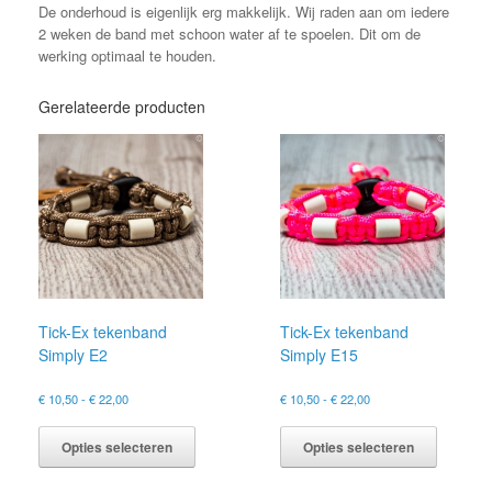
De onderhoud is eigenlijk erg makkelijk. Wij raden aan om iedere
2 weken de band met schoon water af te spoelen. Dit om de
werking optimaal te houden.
Gerelateerde producten
Tick-Ex tekenband
Tick-Ex tekenband
Simply E2
Simply E15
Prijsklasse:
Prijsklasse:
€
10,50
-
€
22,00
€
10,50
-
€
22,00
€ 10,50
€ 10,50
Dit
Dit
tot
tot
product
product
Opties selecteren
Opties selecteren
€ 22,00
€ 22,00
heeft
heeft
meerdere
meerder