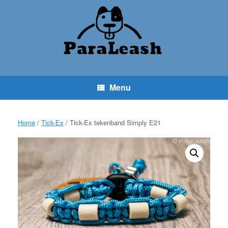
Ga
naar
de
inhoud
Menu
Home
/
Tick-Ex
/ Tick-Ex tekenband Simply E21