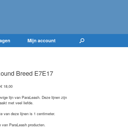
agen
Mijn account
 Round Breed E7E17
Prijsklasse:
€
18,00
€ 12,25
tot
vige lijn van ParaLeash. Deze lijnen zijn
€ 18,00
akt met veel liefde.
e van deze lijnen is 1 centimeter.
n van ParaLeash producten.