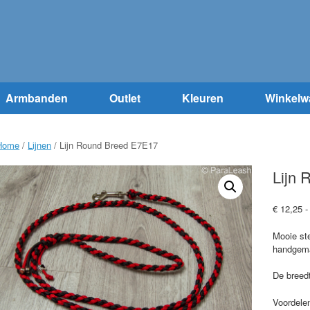
Armbanden
Outlet
Kleuren
Winkelw
Home
/
Lijnen
/ Lijn Round Breed E7E17
Lijn
€
12,25
-
Mooie ste
handgema
De breedt
Voordele