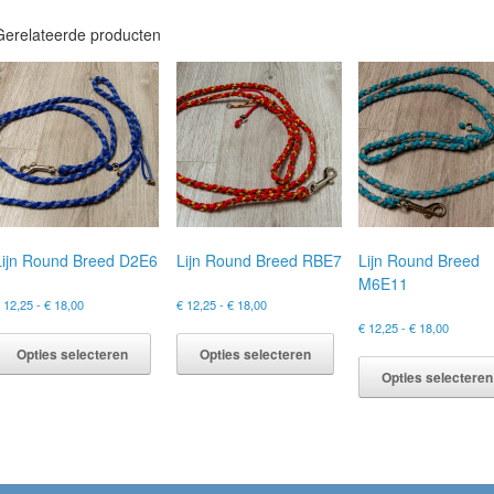
Gerelateerde producten
Lijn Round Breed D2E6
Lijn Round Breed RBE7
Lijn Round Breed
M6E11
Prijsklasse:
Prijsklasse:
€
12,25
-
€
18,00
€
12,25
-
€
18,00
€ 12,25
€ 12,25
Prijskla
Dit
Dit
€
12,25
-
€
18,00
tot
tot
€ 12,25
product
product
Opties selecteren
Opties selecteren
€ 18,00
€ 18,00
tot
heeft
heeft
Opties selecteren
€ 18,00
meerdere
meerdere
variaties.
variaties.
Deze
Deze
optie
optie
kan
kan