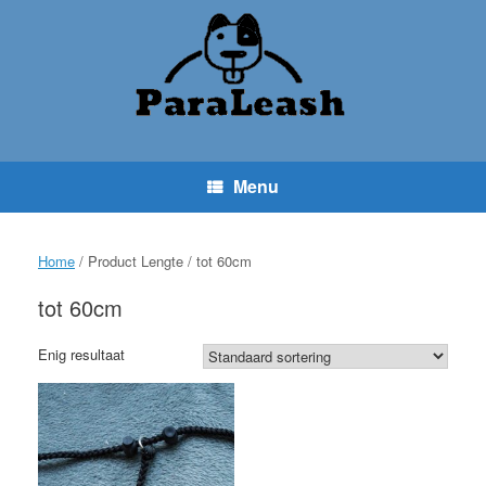
Ga
naar
de
inhoud
Menu
Home
/ Product Lengte / tot 60cm
tot 60cm
Enig resultaat